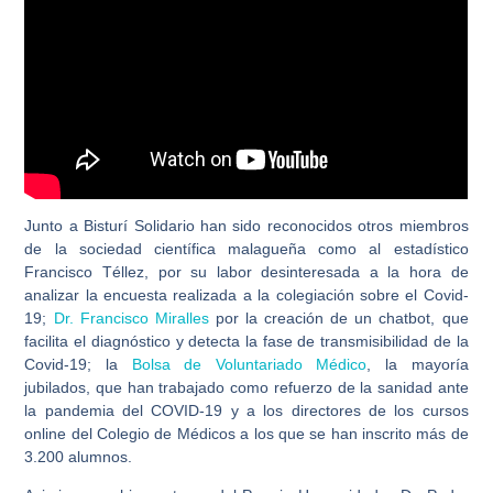
Junto a Bisturí Solidario han sido reconocidos otros miembros
de la sociedad científica malagueña como al estadístico
Francisco Téllez, por su labor desinteresada a la hora de
analizar la encuesta realizada a la colegiación sobre el Covid-
19;
Dr. Francisco Miralles
por la creación de un chatbot, que
facilita el diagnóstico y detecta la fase de transmisibilidad de la
Covid-19; la
Bolsa de Voluntariado Médico
, la mayoría
jubilados, que han trabajado como refuerzo de la sanidad ante
la pandemia del COVID-19 y a los directores de los cursos
online del Colegio de Médicos a los que se han inscrito más de
3.200 alumnos.