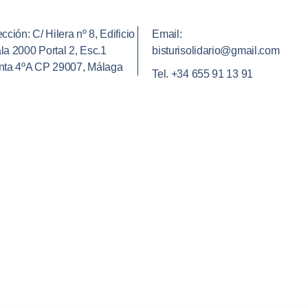
cción: C/ Hilera nº 8, Edificio
Email:
la 2000 Portal 2, Esc.1
bisturisolidario@gmail.com
nta 4ºA CP 29007, Málaga
Tel. +34 655 91 13 91