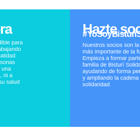
ra
Hazte so
#YoSoyBisturíS
ible para
Nuestros socios son la
abajando
más importante de la f
alidad
Empieza a formar parte
rsonas
familia de Bisturí Solid
a una
ayudando de forma pe
, ni a
y ampliando la cadena 
su salud
solidaridad