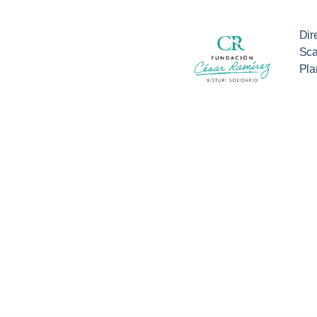
Dire
Sca
Pla