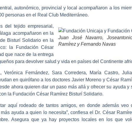
entral, autonómico, provincial y local acompañaron a los mi
500 personas en el Real Club Mediterráneo.
s del tejido empresarial,
 Málaga acompañaron en la
Juan José Navarro, Joseantonio
de Bisturí Solidario en la
Ramírez y Fernando Navas
dico: la Fundación César
dad que nace de la entrega
eños para devolver salud y vida en países del Continente afri
, Verónica Fernández, Sara Corredera, María Castro, Jul
yudan en quirófano a los doctores Javier Moreno y César Ram
esde ahora quieren dar un paso más allá y ofrecer su ayuda y
con la Fundación César Ramírez Bisturí Solidario.
estar aquí rodeado de tantos amigos, en donde además veo
 más ayuda a quien lo necesita”, confiesa el Dr. César Ramír
bre. Asegura que ya hay proyectos locales en los que vol