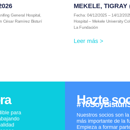
2026
MEKELE, TIGRAY (
ifing General Hospital,
Fecha: 04/12/2025 – 14/12/202
n César Ramírez Bisturí
Hospital – Mekele University Col
La Fundación
Leer más >
ra
Hazte so
#YoSoyBisturíS
ible para
Nuestros socios son la
abajando
más importante de la f
alidad
Empieza a formar parte