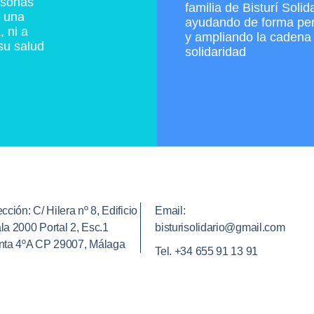
rsonas
familia de Bisturí Solid
a una
ayudando de forma pe
, ni a
y ampliando la cadena 
su salud
solidaridad
cción: C/ Hilera nº 8, Edificio
Email:
la 2000 Portal 2, Esc.1
bisturisolidario@gmail.com
nta 4ºA CP 29007, Málaga
Tel. +34 655 91 13 91