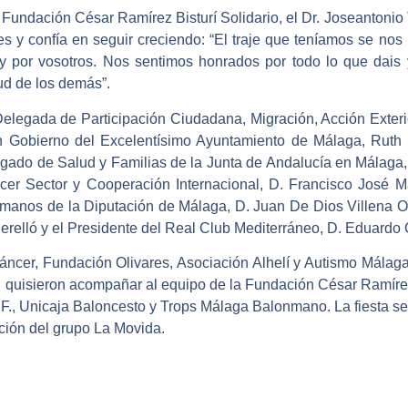
la Fundación César Ramírez Bisturí Solidario, el Dr. Joseantonio 
entes y confía en seguir creciendo: “El traje que teníamos se
 y por vosotros. Nos sentimos honrados por todo lo que dais 
ud de los demás”.
 Delegada de Participación Ciudadana, Migración, Acción Exter
en Gobierno del Excelentísimo Ayuntamiento de Málaga, Ruth 
gado de Salud y Familias de la Junta de Andalucía en Málaga,
cer Sector y Cooperación Internacional, D. Francisco José Ma
anos de la Diputación de Málaga, D. Juan De Dios Villena Ol
erelló y el Presidente del Real Club Mediterráneo, D. Eduardo
áncer, Fundación Olivares, Asociación Alhelí y Autismo Málag
 quisieron acompañar al equipo de la Fundación César Ramírez.
F., Unicaja Baloncesto y Trops Málaga Balonmano. La fiesta se 
ción del grupo La Movida.