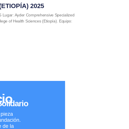
ETIOPÍA) 2025
5 Lugar: Ayder Comprehensive Specialized
lege of Health Sciences (Etiopía). Equipo:
cio
olidario
 pieza
undación.
 de la