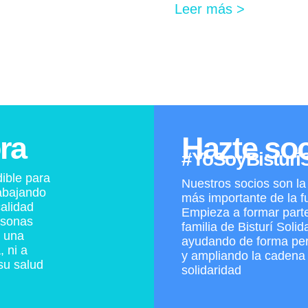
Leer más >
ra
Hazte so
#YoSoyBisturíS
ible para
Nuestros socios son la
abajando
más importante de la f
alidad
Empieza a formar parte
rsonas
familia de Bisturí Solid
a una
ayudando de forma pe
, ni a
y ampliando la cadena 
su salud
solidaridad